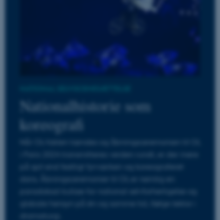
NATIONAL SELVISCENESÆTTELSE
Nationalhistorie som
koreografi
Når OL-faklen tændes og åbningsceremonien til OL
i Paris 2024 transmitteres verden rundt, er der mere
på spil end festligt fyrværkeri og koreograferet
dans. Åbningsceremonier til OL er nemlig en
paradoksal kulisse for national selvforherligelse og
globale hensyn på én og samme tid, ifølge lektor i
dramaturgi.