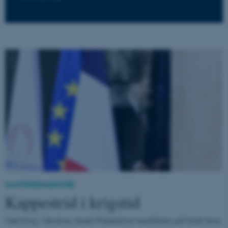
SAMTIDSDIAGNOSE
Kappestrid i krigstid
Med krig i Ukraine, Israel-Palæstina-konflikten på fuldt blus