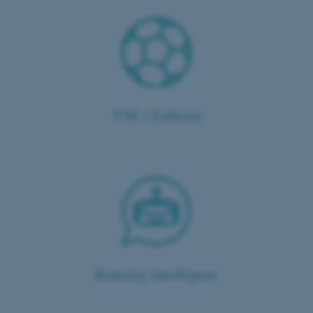
VM i fodbold
ASP.NET_SessionId
Microsoft Corporation
.au.dk
JSESSIONID
Oracle Corporation
.au.dk
AWSALBTGCORS
Amazon Web Services, Inc.
Kunstig intelligens
airtable.com