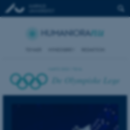
nu
HUMANIORA
TEMAER
NYHEDSBREV
REDAKTION
MARTS 2023 | TEMA
De Olympiske Lege