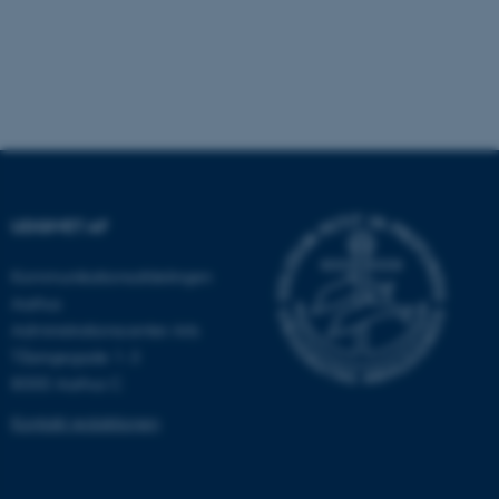
ARRAffinity
Microsoft Corporation
.ofn.au.dk
UDGIVET AF
Kommunikationsafdelingen
PHPSESSID
PHP.net
aarhusbss.app.geckobooking.dk
Aarhus
Administrationscenter Arts
Tåsingegade 1-3
8000 Aarhus C
Kontakt redaktionen
PHPSESSID