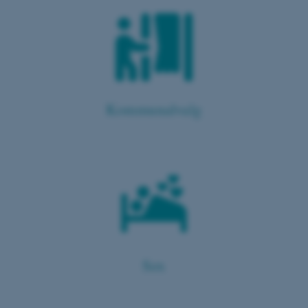
brugbar ved at aktivere nogle
grundlæggende funktioner
som navigation mm.
Hjemmesiden kan ikke
fungerer uden disse cookies.
Kommunalvalg
Navn
Udbyder / Domæne
be_typo_user
TYPO3 Association
.au.dk
fe_typo_user
Typo3 Association
.au.dk
Sex