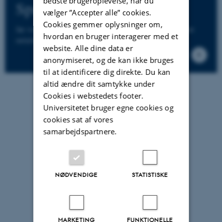
bedste brugeroplevelse, når du
Spørg en ekspert
vælger ”Accepter alle” cookies.
Cookies gemmer oplysninger om,
Se vores liste af forskere med ekspertise i emner
hvordan en bruger interagerer med et
relateret til OL.
website. Alle dine data er
anonymiseret, og de kan ikke bruges
til at identificere dig direkte. Du kan
altid ændre dit samtykke under
Cookies i webstedets footer.
Universitetet bruger egne cookies og
cookies sat af vores
samarbejdspartnere.
Alle temaer på
HUMANIORAnu
NØDVENDIGE
STATISTISKE
MARKETING
FUNKTIONELLE