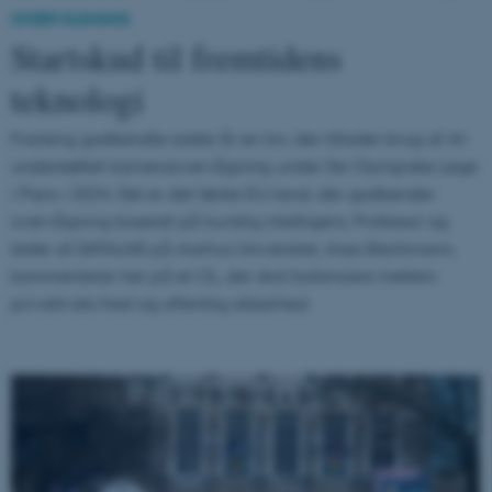
OVERVÅGNING
Startskud til fremtidens
teknologi
Frankrig godkendte sidste år en lov, der tillader brug af AI-
understøttet kameraovervågning under De Olympiske Lege
i Paris i 2024. Det er det første EU-land, der godkender
overvågning baseret på kunstig intelligens. Professor og
leder af DATALAB på Aarhus Universitet, Anja Bechmann,
kommenterer her på et OL, der skal balancere mellem
privatlivets fred og offentlig sikkerhed.