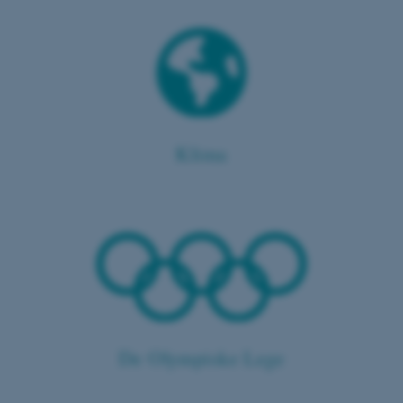
CFTOKEN
Adobe Inc.
eddiprod.au.dk
Klima
OptanonConsent
OneTrust LLC
.pure.au.dk
De Olympiske Lege