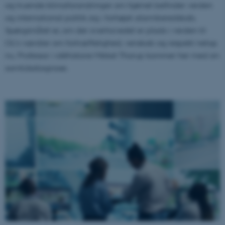
og truende klimaforandringer om hjørnet befinder verden
og international politik sig i forhøjet alarmberedskab.
Spørgsmålet er, om der overhovedet er plads i verden til
OL’s værdier om fortræffelighed, venskab og respekt netop
nu. Professor i idéhistorie Mikkel Thorup kommer her med sin
samtidsdiagnose.