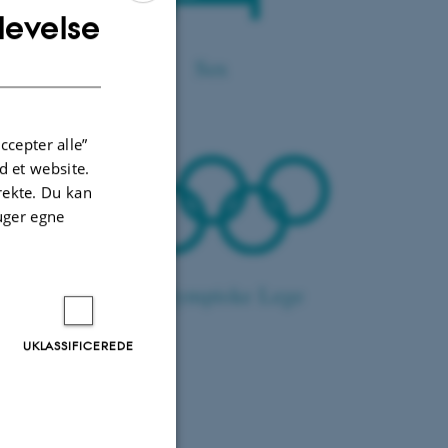
levelse
ENGLISH
DANISH
Sex
ccepter alle”
 et website.
irekte. Du kan
uger egne
De Olympiske Lege
UKLASSIFICEREDE