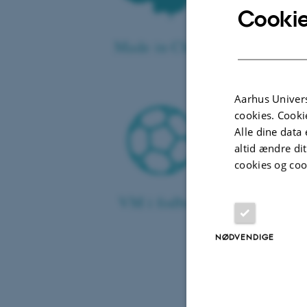
Cookie
Made in China
Aarhus Univers
cookies. Cooki
Alle dine data 
altid ændre di
cookies og coo
VM i fodbold
NØDVENDIGE